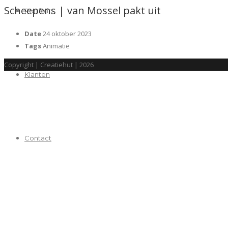
Scheepens | van Mossel pakt uit
Portfolio
Date
24 oktober 2023
Tags
Animatie
Copyright | Creatiehut | 2026
Klanten
Contact